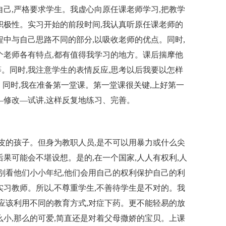
自己,严格要求学生。我虚心向原任课老师学习,把教学
积极性。实习开始的前段时间,我认真听原任课老师的
程中与自己思路不同的部分,以吸收老师的优点。同时,
个老师各有特点,都有值得我学习的地方。课后揣摩他
。同时,我注意学生的表情反应,思考以后我要以怎样
。同时,我在准备第一堂课。第一堂课很关键,上好第一
—修改—试讲,这样反复地练习、完善。
调皮的孩子。但身为教职人员,是不可以用暴力或什么尖
果可能会不堪设想。是的,在一个国家,人人有权利,人
,别看他们小小年纪,他们会用自己的权利保护自己的利
实习教师。所以,不尊重学生,不善待学生是不对的。我
就应该利用不同的教育方式,对症下药。更不能轻易的放
么小,那么的可爱,简直还是对着父母撒娇的宝贝。上课