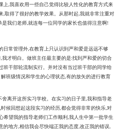
在课上,我喜欢用一些自己觉得比较人性化的教育方式来
来,取得了很好的教学效果。从那时起,我就非常注重对
单是我们老师,就连每一位同学的家长也值得注意啊!
级的日常管理外,在教育上只认识到严和爱是远远不够
,我才明白。做班主任最主要的是:找到严和爱的切合
通过班干部轮流制实行。并对没有当过班干部的同学给
解班级情况和学生的心理状态,有的放矢的进行教育
不舍离开这所实习学校。在实习的日子里,我和指导老
时候回想起这段实习的经历,都会觉得非常的快乐,对
衷心希望我的指导老师们工作顺利,我人生中第一批学生
意的地方,相信我会尽快端正我的态度,改正我的错误,