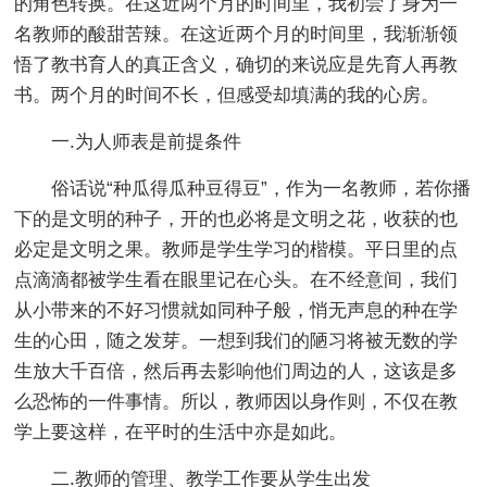
的角色转换。在这近两个月的时间里，我初尝了身为一
名教师的酸甜苦辣。在这近两个月的时间里，我渐渐领
悟了教书育人的真正含义，确切的来说应是先育人再教
书。两个月的时间不长，但感受却填满的我的心房。
一.为人师表是前提条件
俗话说“种瓜得瓜种豆得豆”，作为一名教师，若你播
下的是文明的种子，开的也必将是文明之花，收获的也
必定是文明之果。教师是学生学习的楷模。平日里的点
点滴滴都被学生看在眼里记在心头。在不经意间，我们
从小带来的不好习惯就如同种子般，悄无声息的种在学
生的心田，随之发芽。一想到我们的陋习将被无数的学
生放大千百倍，然后再去影响他们周边的人，这该是多
么恐怖的一件事情。所以，教师因以身作则，不仅在教
学上要这样，在平时的生活中亦是如此。
二.教师的管理、教学工作要从学生出发