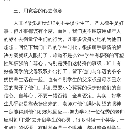
三、用宽容的心去包容
人非圣贤孰能无过?更不要谈学生了。严以律生是好
事，但凡事都该有个度。而且，我们更不应该用成年人
的标准去衡量学生们的行为。凡事多设身处地的为他们
想想，回忆下我们自己的学生时代，很多棘手事情的解
决方案就跃入眼前了，难道不是么?中学生有极强的可塑
性和极强的自尊心，特别是我们这特殊的班级，班上有
好些同学的父母双双外出打工，留下他们与年迈的爷爷
奶奶辈生活在一起。也有个别学生的父亲或是母亲已永
远的离开了他们。我们更要小心翼翼的保护好他们的自
信心、自尊心，不要一错百错，全盘否定。其实，好学
生几乎都是靠表扬出来的。老师对他们满怀期望的眼神
一定能得到他们积极地回应----努力学习!一位优秀的老师
应时刻用“爱”去开启学生的心灵，很多时候一个笑容，一
句鼓励的话语，有时甚至是一个眼神，都可能会对学生