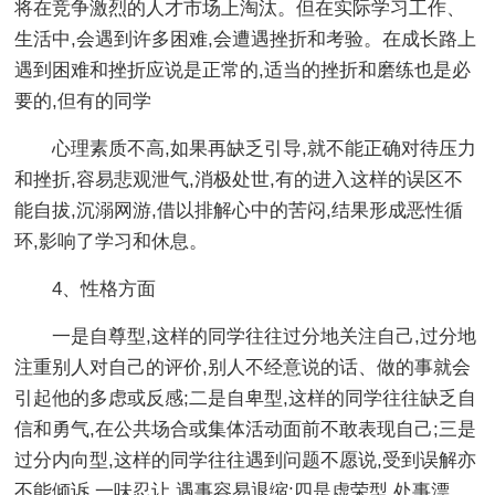
将在竞争激烈的人才市场上淘汰。但在实际学习工作、
生活中,会遇到许多困难,会遭遇挫折和考验。在成长路上
遇到困难和挫折应说是正常的,适当的挫折和磨练也是必
要的,但有的同学
心理素质不高,如果再缺乏引导,就不能正确对待压力
和挫折,容易悲观泄气,消极处世,有的进入这样的误区不
能自拔,沉溺网游,借以排解心中的苦闷,结果形成恶性循
环,影响了学习和休息。
4、性格方面
一是自尊型,这样的同学往往过分地关注自己,过分地
注重别人对自己的评价,别人不经意说的话、做的事就会
引起他的多虑或反感;二是自卑型,这样的同学往往缺乏自
信和勇气,在公共场合或集体活动面前不敢表现自己;三是
过分内向型,这样的同学往往遇到问题不愿说,受到误解亦
不能倾诉,一味忍让,遇事容易退缩;四是虚荣型,处事漂