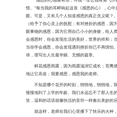
“感恩的心感谢有你，伴我一生让我有勇气作
惜。”每当我的耳畔响起这首《感恩的心》，心中
眼。可是，又有几个人知道感恩的真正含义呢？。
（给予了你心灵上的抚慰；有对挫折的感恩，因
眼事物的感恩，因为它用自己小小的身躯，给人
会感恩时，你会发现生活的美好，世界的祥和；
当你学会感恩，你会发现遇到挫折你已不再惧怕。
谛，谱写出人生最华丽、无憾的篇章。
鲜花感恩雨露，因为雨露滋润它成长；苍鹰
地让它高耸；我要感恩，感恩我的老师。
不知是哪个花开的时刻，悄悄地，悄悄地，
慢慢地到了上学的年龄。我们永远忘不了那人生
笑，温和的话语就像快活的音符一样奏出美妙的
就这样，老师在我们心里播下了快乐的火种