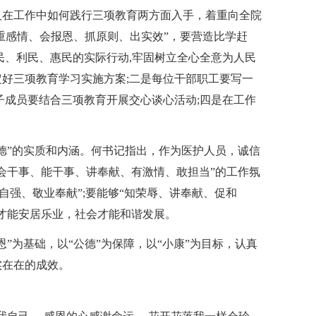
及在工作中如何践行三项教育两方面入手，着重向全院
“重感情、会报恩、抓原则、出实效”，要营造比学赶
民、利民、惠民的实际行动,牢固树立全心全意为人民
好三项教育学习实施方案;二是每位干部职工要写一
子成员要结合三项教育开展交心谈心活动;四是在工作
德”的实质和内涵。何书记指出，作为医护人员，诚信
会干事、能干事、讲奉献、有激情、敢担当”的工作氛
自强、敬业奉献”;要能够“知荣辱、讲奉献、促和
才能安居乐业，社会才能和谐发展。
”为基础，以“公德”为保障，以“小康”为目标，认真
实在在的成效。