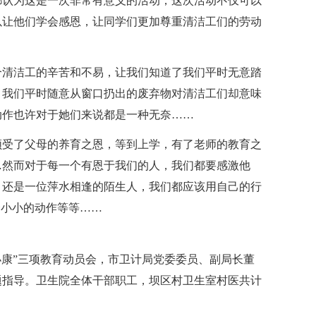
都认为这是一次非常有意义的活动，这次活动不仅可以
以让他们学会感恩，让同学们更加尊重清洁工们的劳动
个清洁工的辛苦和不易，让我们知道了我们平时无意踏
；我们平时随意从窗口扔出的废弃物对清洁工们却意味
动作也许对于她们来说都是一种无奈……
领受了父母的养育之恩，等到上学，有了老师的教育之
…然而对于每一个有恩于我们的人，我们都要感激他
，还是一位萍水相逢的陌生人，我们都应该用自己的行
个小小的动作等等……
小康”三项教育动员会，市卫计局党委委员、副局长董
题指导。卫生院全体干部职工，坝区村卫生室村医共计