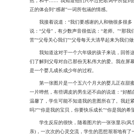
然，和平……”我知道他们只不过把歌词中所提到
正的体会到“感谢”一词所包涵的情感。
我接着说道：“我们要感谢的人和物很多很多
说：“父母”，有少数声音很低说：“老师。”“那
苦”“父母关心我们”“父母每天大清早起来为我们做
我知道这对于一个六年级的孩子来说，回答
们了解到父母对自己那份无私伟大的爱。我在屏
是一个婴儿成长成少年的过程。
第一张图片是一个五六个月大的婴儿正在甜
一片哗然，有些调皮的男生还不由的说道：“好酷
温馨了，学生可能不知道我的意图所在了。我赶紧
吗?”“你是我的宝贝，你要快乐成长”“你是我的希
学生反应的很快，随着图片的一张张显示(风
亲)，一次次的心灵交流，学生的思想渐渐地有了