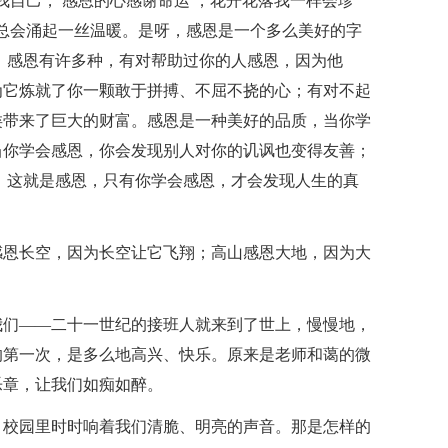
我自己， 感恩的心感谢命运 ，花开花落我一样会珍
总会涌起一丝温暖。是呀，感恩是一个多么美好的字
 感恩有许多种，有对帮助过你的人感恩，因为他
为它炼就了你一颗敢于拼搏、不屈不挠的心；有对不起
类带来了巨大的财富。感恩是一种美好的品质，当你学
当你学会感恩，你会发现别人对你的讥讽也变得友善；
 这就是感恩，只有你学会感恩，才会发现人生的真
感恩长空，因为长空让它飞翔；高山感恩大地，因为大
我们——二十一世纪的接班人就来到了世上，慢慢地，
的第一次，是多么地高兴、快乐。原来是老师和蔼的微
乐章，让我们如痴如醉。
，校园里时时响着我们清脆、明亮的声音。那是怎样的