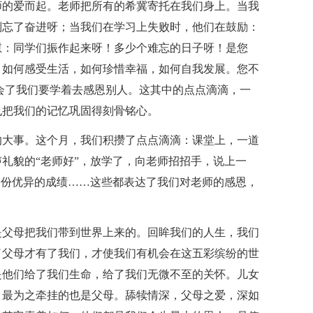
师的爱而起。老师把所有的希冀寄托在我们身上。当我
别忘了奋进呀；当我们在学习上失败时，他们在鼓励：
慰：同学们振作起来呀！多少个难忘的日子呀！是您
，如何感受生活，如何珍惜幸福，如何自我发展。您不
会了我们要学着去感恩别人。这其中的点点滴滴，一
也把我们的记忆巩固得刻骨铭心。
的大事。这个月，我们积攒了点点滴滴：课堂上，一道
礼貌的“老师好”，放学了，向老师招招手，说上一
份份优异的成绩……这些都表达了我们对老师的感恩，
是父母把我们带到世界上来的。回眸我们的人生，我们
了父母才有了我们，才使我们有机会在这五彩缤纷的世
是他们给了我们生命，给了我们无微不至的关怀。儿女
，最为之牵挂的也是父母。舔犊情深，父母之爱，深如