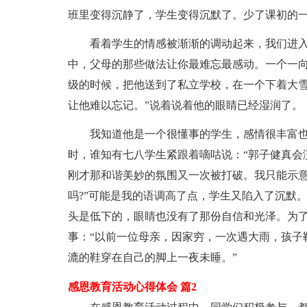
班里变得沉静了，学生变得沉默了。少了课初的
看着学生的情感被渐渐的调动起来，我们进
中，父母的那些做法让你最难忘最感动。一个一向
级的时候，把他送到了私立学校，在一个下着大
让他难以忘记。”说着说着他的眼睛已经湿润了。
我知道他是一个很懂事的学生，感情很丰富
时，谁知有七八学生紧跟着嘀咕说：“郭子健真会
刚才那和谐美妙的氛围又一次被打破。我只能示意
吗?”可能是我的语调高了点，学生又陷入了沉默
头是低下的，眼睛也没有了那份自信和光泽。为
事：“以前一位母亲，因家穷，一次遇大雨，孩子
漉的鞋穿在自己的脚上一夜未睡。”
感恩教育活动心得体会 篇2